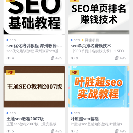
seo
seo
网赚项目
seo优化培训教程 潭州教育se
seo单页排名赚钱技术
o基础入门
seo优化培训教程 潭州教育seo基础
《SEO单页排名赚钱技术》 1.SEO
入门 第一期SEO教程 seo基础课 1
单页排名开篇.mp4 2.单页赚钱发挥
4
49.9
9
49.9
-...
SE...
VIP
VIP
seo
seo
王通seo教程2007版
叶胜超seo基础
王通seo教程2007版（最完整版）
叶胜超seo基础知识教程 叶胜超seo
第一部分：如何利用搜索引擎营销
实战教程1.0.rar 叶胜超SEO实战
5
49.9
2
49.9
赚钱 第一节...
教...