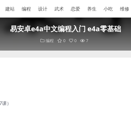
建站
编程
设计
武术
恋爱
养生
小吃
维修
易安卓e4a中文编程入门 e4a零基础
编程
0
0
7
7课）