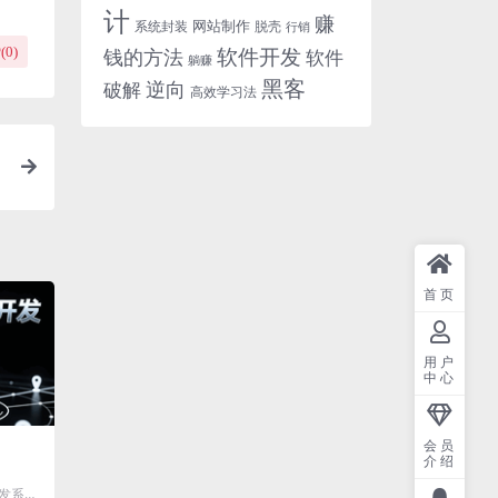
计
赚
网站制作
系统封装
脱壳
行销
软件开发
钱的方法
软件
(
0
)
躺赚
黑客
破解
逆向
高效学习法
首页
用户
中心
会员
介绍
开发系列