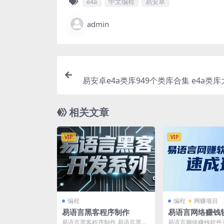
e4a
中文编程
易安卓
admin
易安卓e4a类库949个类库合集 e4a类
相关文章
VIP
VIP
编程
编程
网赚项目
易语言黑客程序制作
易语言网络赚钱
培训速成班
易语言黑客程序制作 易语言黑客
易语言网络赚钱软件