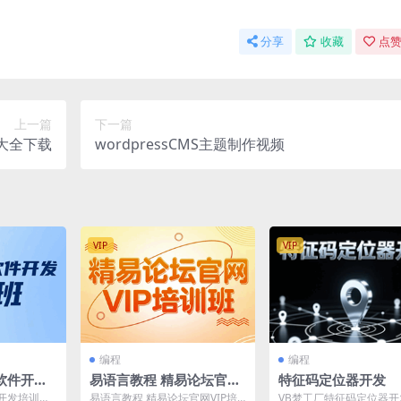
分享
收藏
点赞
上一篇
下一篇
库大全下载
wordpressCMS主题制作视频
VIP
VIP
编程
编程
软件开发
易语言教程 精易论坛官网
特征码定位器开发
VIP
开发培训速
易语言教程 精易论坛官网VIP培
VB梦工厂特征码定位器