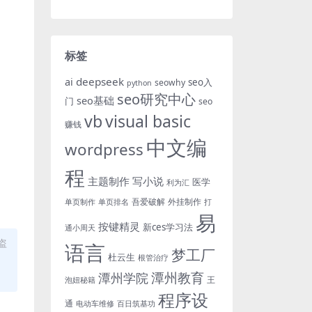
标签
ai
deepseek
seo入
seowhy
python
seo研究中心
seo基础
门
seo
vb
visual basic
赚钱
中文编
wordpress
程
主题制作
写小说
医学
利为汇
吾爱破解
外挂制作
单页制作
单页排名
打
易
按键精灵
新ces学习法
通小周天
盗
语言
梦工厂
杜云生
根管治疗
潭州教育
潭州学院
王
泡妞秘籍
程序设
通
电动车维修
百日筑基功