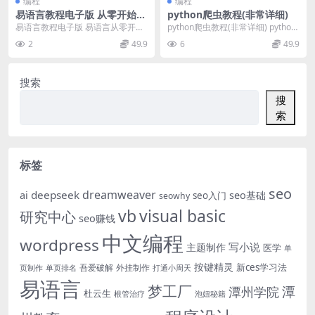
编程
编程
易语言教程电子版 从零开始自
python爬虫教程(非常详细)
学编程
易语言教程电子版 易语言从零开始
python爬虫教程(非常详细) python
自学编程电子书 易语言自学编程入
爬虫入门教程视频 PYTHON学习...
2
49.9
6
49.9
门教程完整版 第...
搜索
搜
索
标签
seo
dreamweaver
deepseek
ai
seo基础
seo入门
seowhy
vb
visual basic
研究中心
seo赚钱
中文编程
wordpress
写小说
主题制作
医学
单
按键精灵
新ces学习法
吾爱破解
外挂制作
页制作
单页排名
打通小周天
易语言
梦工厂
潭
潭州学院
杜云生
根管治疗
泡妞秘籍