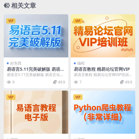
相关文章
VIP
VIP
好东西
编程
易语言5.11完美破解版 易语言
易语言教程 精易论坛官网VIP
官网论坛
易语言5.11完美破解版 易语言论坛
易语言教程 精易论坛官网VIP培训
官网 易语言5.11是专为中文用户设
班教程 1.精易VIP_易语言零起点教
9
49.9
7
49.9
计的编程...
程-中文...
VIP
VIP