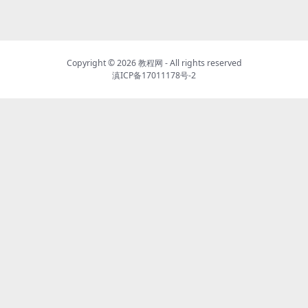
Copyright ©
2026
教程网
- All rights reserved
滇ICP备17011178号-2