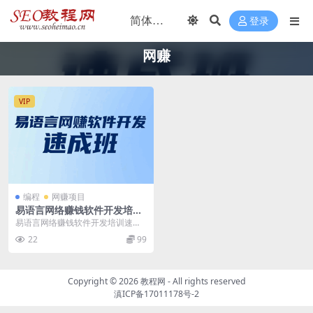
登录
网赚
VIP
编程
网赚项目
易语言网络赚钱软件开发培训
速成班
易语言网络赚钱软件开发培训速成
班教程 5天学会使用易语言自制网
22
99
赚工具（共5集）....
Copyright ©
2026
教程网
- All rights reserved
滇ICP备17011178号-2