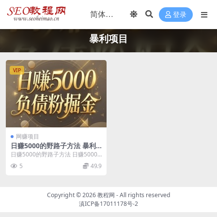
登录
暴利项目
VIP
网赚项目
日赚5000的野路子方法 暴利
项目
日赚5000的野路子方法 日赚5000
的正规暴利项目教程 全网独家暴利
5
49.9
项目，负债...
Copyright ©
2026
教程网
- All rights reserved
滇ICP备17011178号-2