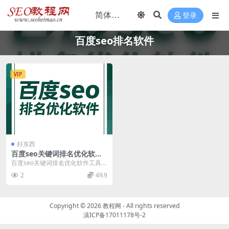
登录
百度seo排名软件
VIP
好东西
百度seo关键词排名优化软件
工具
百度seo关键词排名优化软件工具
功能特色： 1、提交网站链接给百
2
49.9
度收录 2、百...
Copyright ©
2026
教程网
- All rights reserved
滇ICP备17011178号-2