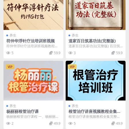
养生
养生
符仲华浮针疗法培训班视频
道家百日筑基功法(完整版)
符仲华浮针疗法培训班视频教程，
道家百日筑基功法(完整版) 百日筑
约19G 浮针治疗疼痛技术研修班
基功法完整版 打通小周天最简单的
5
59.9
3
59.9
【第一部分】 浮针...
方法 百日筑基...
VIP
VIP
养生
养生
杨丽丽根管治疗课
根管治疗讲座视频教程全集完
整版
杨丽丽根管治疗课程 一、杨丽丽根
根管治疗讲座视频教程全集完整版
管治疗课程 第一期 根管治疗中的疼
下载 根管治疗的步骤过程 口腔根管
2
49.9
5
49.9
痛控制.mp4...
治疗培训班实操视...