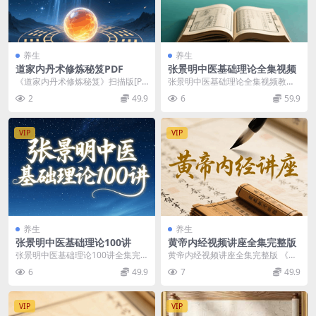
养生
养生
道家内丹术修炼秘笈PDF
张景明中医基础理论全集视频
《道家内丹术修炼秘笈》扫描版[PD
张景明中医基础理论全集视频教程
F]目录: 玉昆子照片及简介 梅花桩，
张景明中医基础理论100讲全集完
2
49.9
6
59.9
是干枝五...
整版视频教程 中...
VIP
VIP
养生
养生
张景明中医基础理论100讲
黄帝内经视频讲座全集完整版
张景明中医基础理论100讲全集完
黄帝内经视频讲座全集完整版 《黄
整版视频教程 张景明教授《零基础
帝内经》分《灵枢》《素问》两部
6
49.9
7
49.9
学中医训练营》 ...
分，是中国最早的医...
VIP
VIP