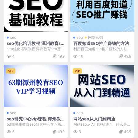
seo
seo
网络营销
seo优化培训教程 潭州教育se
百度知道SEO推广赚钱的方法
o基础入门
seo优化培训教程 潭州教育seo基础
利用百度知道seo推广赚钱的方法
入门 第一期SEO教程 seo基础课 1
1、利用百度知道SEO推广赚钱.wm
4
49.9
10
49.9
-...
v 2、百...
VIP
VIP
seo
seo
seo研究中心vip课程 潭州教
网站seo从入门到精通
育63期
63期潭州教育seo研究中心学习视
网站seo从入门到精通 1、什么是网
频教程 基础课 8月01日VIP基础
站SEO.wmv 2、利用seo赚钱原理
6
49.9
3
49.9
课：0基础...
分析...