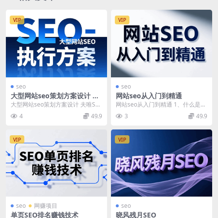
VIP
VIP
seo
seo
大型网站seo策划方案设计 夫
网站seo从入门到精通
唯SEO
大型网站seo策划方案设计 夫唯SE
网站seo从入门到精通 1、什么是网
O 课时1-1：通过效果导向来真正达
站SEO.wmv 2、利用seo赚钱原理
4
49.9
3
49.9
到效果....
分析...
VIP
VIP
seo
网赚项目
seo
单页SEO排名赚钱技术
晓风残月SEO