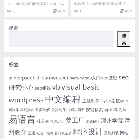
《seo单页排名赚钱技术》.rar 《S
晓风残月seo培训教程 晓风残月seo
EO单页排名赚钱技术》.rar
教程：一.doc SE0第二课录音.wm
2
49.9
1
49.9
v...
搜索
搜
索
标签
seo
dreamweaver
deepseek
ai
seo基础
seo入门
seowhy
vb
visual basic
研究中心
seo赚钱
中文编程
wordpress
写小说
主题制作
医学
单
按键精灵
新ces学习法
吾爱破解
外挂制作
页制作
单页排名
打通小周天
易语言
梦工厂
潭
潭州学院
杜云生
根管治疗
泡妞秘籍
程序设计
州教育
网站
王通
系统封装
电动车维修
百日筑基功