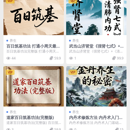
VIP
VIP
养生
养生
百日筑基功法 打通小周天最简
武当山济肾堂《强肾七式》+
单的方法
《清肺内功》五套打包
百日筑基功法完整版 打通小周天最
武当山济肾堂《强肾七式》+《清肺
简单的方法 百日筑基打通小周天动
内功》五套打包 武当山济肾堂5套
44
59.9
1
99.9
功通脉秘传心法打...
课程 养足精神气...
VIP
VIP
养生
养生
道家百日筑基功法(完整版)
内丹术修炼方法 内丹术入门基
础知识
道家百日筑基功法(完整版) 百日筑
内丹术修炼方法 内丹术入门基础知
基功法完整版 打通小周天最简单的
识 内丹术功法 道家内丹术的修炼方
3
59.9
0
15