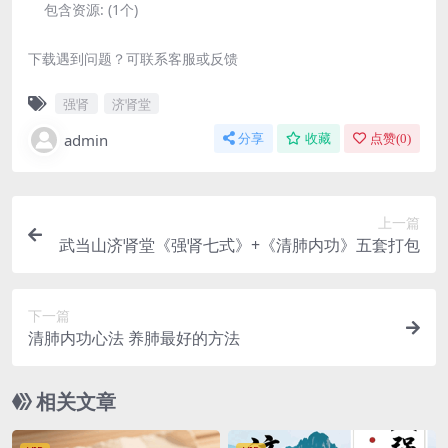
包含资源:
(1个)
下载遇到问题？可联系客服或反馈
强肾
济肾堂
admin
分享
收藏
点赞(
0
)
上一篇
武当山济肾堂《强肾七式》+《清肺内功》五套打包
下一篇
清肺内功心法 养肺最好的方法
相关文章