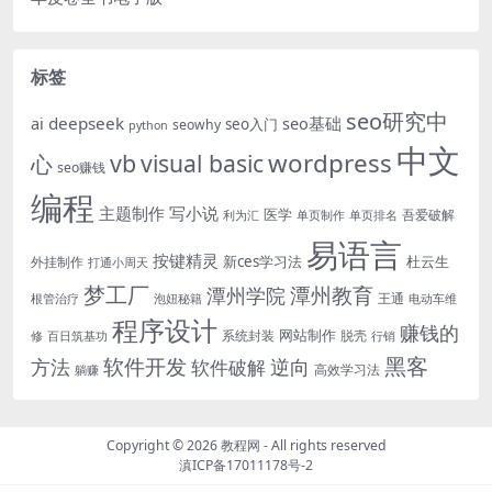
标签
seo研究中
ai
deepseek
seo基础
seo入门
seowhy
python
中文
wordpress
vb
visual basic
心
seo赚钱
编程
主题制作
写小说
医学
吾爱破解
利为汇
单页制作
单页排名
易语言
按键精灵
新ces学习法
杜云生
外挂制作
打通小周天
梦工厂
潭州教育
潭州学院
王通
根管治疗
泡妞秘籍
电动车维
程序设计
赚钱的
网站制作
系统封装
脱壳
修
百日筑基功
行销
黑客
软件开发
方法
软件破解
逆向
高效学习法
躺赚
Copyright ©
2026
教程网
- All rights reserved
滇ICP备17011178号-2