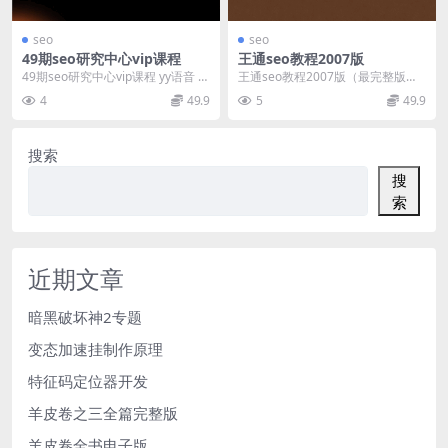
seo
seo
49期seo研究中心vip课程
王通seo教程2007版
49期seo研究中心vip课程 yy语音 s
王通seo教程2007版（最完整版）
eowhy官方SEO培训YY语音课录...
第一部分：如何利用搜索引擎营销
4
49.9
5
49.9
赚钱 第一节...
搜索
搜
索
近期文章
暗黑破坏神2专题
变态加速挂制作原理
特征码定位器开发
羊皮卷之三全篇完整版
羊皮卷全书电子版