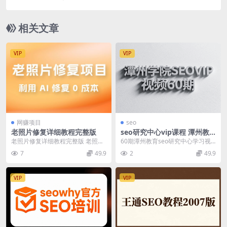
相关文章
VIP
VIP
网赚项目
seo
老照片修复详细教程完整版
seo研究中心vip课程 潭州教
育60期
老照片修复详细教程完整版 老照片
60期潭州教育seo研究中心学习视
修复翻新旧照片还原、老照片修复
频教程 潭州学院SEO60期VIP视频 5
7
49.9
2
49.9
模糊照片变清晰 老...
月1...
VIP
VIP