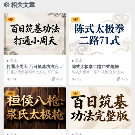
相关文章
VIP
VIP
武术
武术
打通小周天 百日筑基功法完整
陈式太极拳二路71式炮捶
版
打通小周天最简单的方法 百日筑基
陈式太极拳二路71式炮捶 陈氏太极
功法完整版 百日筑基功介绍.mp4
拳教学视频教程 陈式太极拳二路71
14
49.9
12
49.9
如何打通大小...
式拳谱 00...
VIP
VIP
武术
武术