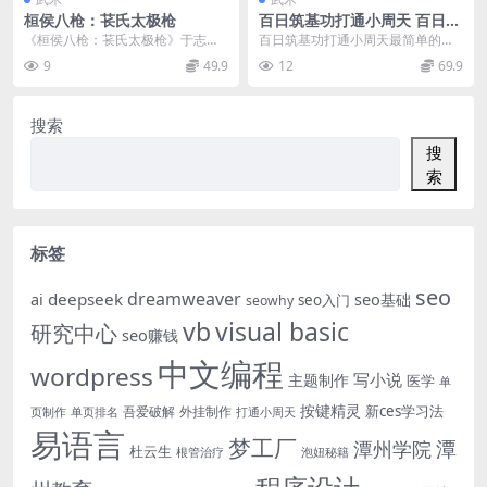
桓侯八枪：苌氏太极枪
百日筑基功打通小周天 百日筑
基功法完整版
《桓侯八枪：苌氏太极枪》于志钧
百日筑基功打通小周天最简单的方
扫描版[PDF]内容介绍： 打拳和使
法 百日筑基功法完整版 百日筑基打
9
49.9
12
69.9
用兵器的技术，...
通小周天动功+通...
搜索
搜
索
标签
seo
dreamweaver
deepseek
ai
seo基础
seo入门
seowhy
vb
visual basic
研究中心
seo赚钱
中文编程
wordpress
写小说
主题制作
医学
单
按键精灵
新ces学习法
吾爱破解
外挂制作
页制作
单页排名
打通小周天
易语言
梦工厂
潭
潭州学院
杜云生
根管治疗
泡妞秘籍