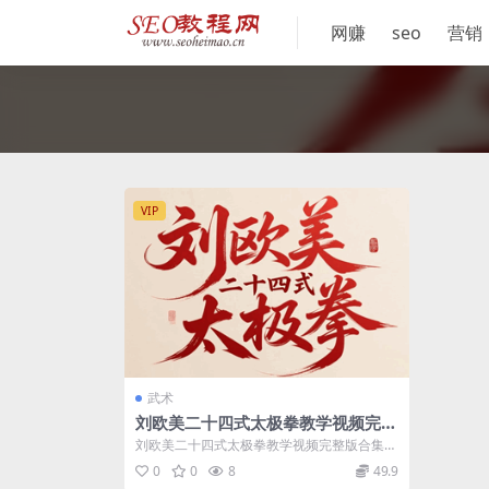
网赚
seo
营销
VIP
武术
刘欧美二十四式太极拳教学视频完整
版
刘欧美二十四式太极拳教学视频完整版合集
太极拳24式慢动作视频教学全过程（正反面...
0
0
8
49.9