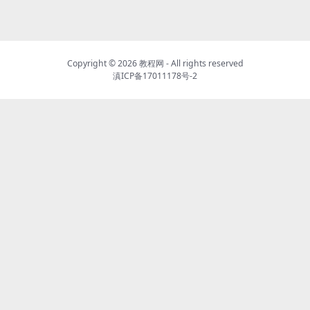
Copyright ©
2026
教程网
- All rights reserved
滇ICP备17011178号-2