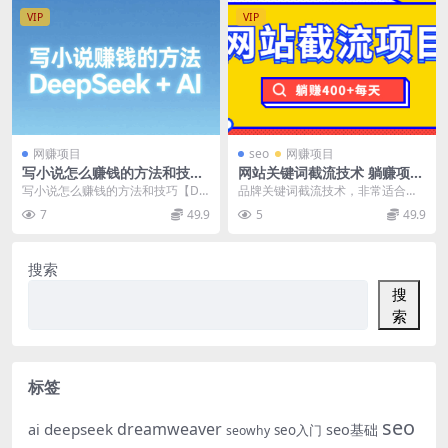
VIP
VIP
网赚项目
seo
网赚项目
写小说怎么赚钱的方法和技巧
网站关键词截流技术 躺赚项目
DeepSeek+AI
暴风团队
写小说怎么赚钱的方法和技巧【De
品牌关键词截流技术，非常适合操
epSeek+AI】 第一套：DeepSeek
作暴利产品赚钱 网站关键词截流技
7
49.9
5
49.9
写...
术 躺赚项目 暴风...
搜索
搜
索
标签
seo
dreamweaver
deepseek
ai
seo基础
seo入门
seowhy