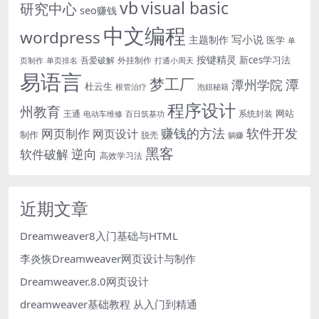
vb
visual basic
研究中心
seo赚钱
中文编程
wordpress
写小说
主题制作
医学
单
按键精灵
新ces学习法
吾爱破解
外挂制作
页制作
单页排名
打通小周天
易语言
梦工厂
潭
潭州学院
杜云生
根管治疗
泡妞秘籍
程序设计
州教育
网站
王通
系统封装
电动车维修
百日筑基功
软件开发
赚钱的方法
网页制作
网页设计
制作
脱壳
躺赚
黑客
软件破解
逆向
高效学习法
近期文章
Dreamweaver8入门基础与HTML
李炎恢Dreamweaver网页设计与制作
Dreamweaver.8.0网页设计
dreamweaver基础教程 从入门到精通