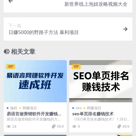
新世界线上泡妞攻略视频大全
下一篇
日赚5000的野路子方法 暴利项目
相关文章
VIP
VIP
编程
网赚项目
seo
网赚项目
易语言做营销软件开发赚钱的
seo单页排名赚钱技术
方法
易语言做营销软件开发赚钱的方法
《SEO单页排名赚钱技术》 1.SEO
易语言网络赚钱软件开发培训速成
单页排名开篇.mp4 2.单页赚钱发挥
24
99.9
9
49.9
班教程 多种思路配...
SE...